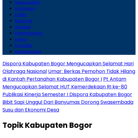
Megapolitan
Info Bogor
Politik
Nasional
Lifestyle
Entertainment
Video
Pers Rilis
Internasional
Dispora Kabupaten Bogor Mengucapkan Selamat Hari
Olahraga Nasional
Umar: Berkas Pemohon Tidak Hilang
di Kantah Pertanahan Kabupaten Bogor I
Pt Antam
Mengucapkan Selamat HUT Kemerdekaan RI ke-80
Publikasi Kinerja Semester I Dispora Kabupaten Bogor
Bibit Sapi Unggul Dari Banyumas Dorong Swasembada
Susu dan Ekonomi Desa
Topik
Kabupaten Bogor