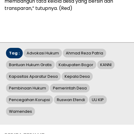
membangun tata kelola desa yang bersih dan
transparan,” tutupnya. (Red)
Tag :
Advokasi Hukum
Ahmad Reza Patria
Bantuan Hukum Gratis
Kabupaten Bogor
KANNI
Kapasitas Aparatur Desa
Kepala Desa
Pembinaan Hukum
Pemerintah Desa
Pencegahan Korupsi
Ruswan Efendi
UU KIP
Wamendes