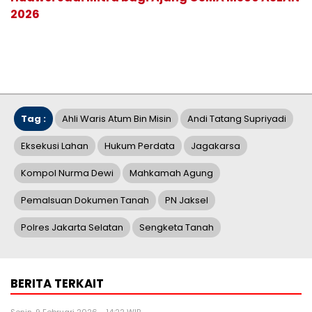
2026
Tag :
Ahli Waris Atum Bin Misin
Andi Tatang Supriyadi
Eksekusi Lahan
Hukum Perdata
Jagakarsa
Kompol Nurma Dewi
Mahkamah Agung
Pemalsuan Dokumen Tanah
PN Jaksel
Polres Jakarta Selatan
Sengketa Tanah
BERITA TERKAIT