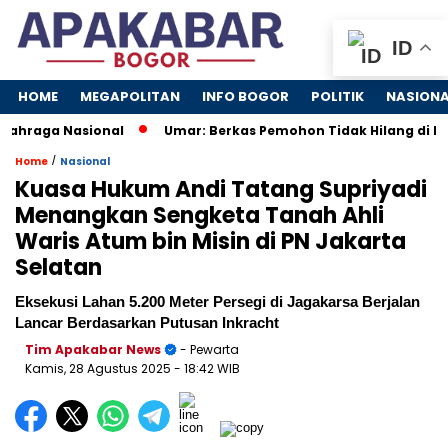
ID
HOME
MEGAPOLITAN
INFO BOGOR
POLITIK
NASION
hraga Nasional
Umar: Berkas Pemohon Tidak Hilang di Kan
/
Home
Nasional
Kuasa Hukum Andi Tatang Supriyadi
Menangkan Sengketa Tanah Ahli
Waris Atum bin Misin di PN Jakarta
Selatan
Eksekusi Lahan 5.200 Meter Persegi di Jagakarsa Berjalan
Lancar Berdasarkan Putusan Inkracht
Tim Apakabar News
- Pewarta
Kamis, 28 Agustus 2025
- 18:42 WIB