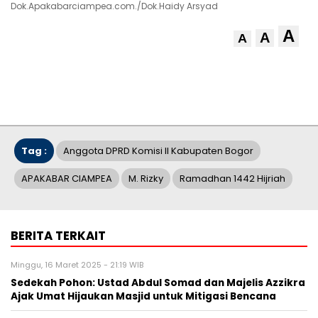
Dok.Apakabarciampea.com./Dok.Haidy Arsyad
A
A
A
Tag :
Anggota DPRD Komisi II Kabupaten Bogor
APAKABAR CIAMPEA
M. Rizky
Ramadhan 1442 Hijriah
BERITA TERKAIT
Minggu, 16 Maret 2025 - 21:19 WIB
Sedekah Pohon: Ustad Abdul Somad dan Majelis Azzikra
Ajak Umat Hijaukan Masjid untuk Mitigasi Bencana