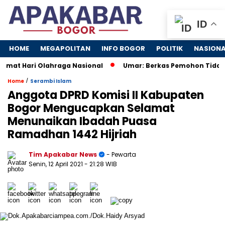
ID
HOME
MEGAPOLITAN
INFO BOGOR
POLITIK
NASION
mat Hari Olahraga Nasional
Umar: Berkas Pemohon Tidak H
/
Home
Serambi Islam
Anggota DPRD Komisi II Kabupaten
Bogor Mengucapkan Selamat
Menunaikan Ibadah Puasa
Ramadhan 1442 Hijriah
Tim Apakabar News
- Pewarta
Senin, 12 April 2021
- 21:28 WIB