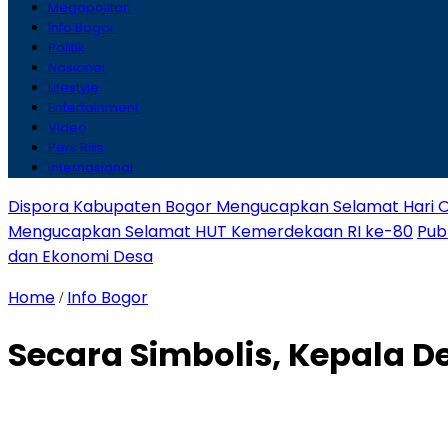
Megapolitan
Info Bogor
Politik
Nasional
Lifestyle
Entertainment
Video
Pers Rilis
Internasional
Dispora Kabupaten Bogor Mengucapkan Selamat Hari O
Mengucapkan Selamat HUT Kemerdekaan RI ke-80
Pub
dan Ekonomi Desa
Home
Info Bogor
/
Secara Simbolis, Kepala D