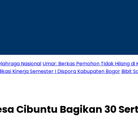
lahraga Nasional
Umar: Berkas Pemohon Tidak Hilang di
likasi Kinerja Semester I Dispora Kabupaten Bogor
Bibit 
esa Cibuntu Bagikan 30 Sert