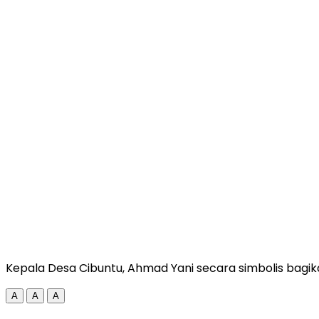
Kepala Desa Cibuntu, Ahmad Yani secara simbolis bagi
A
A
A