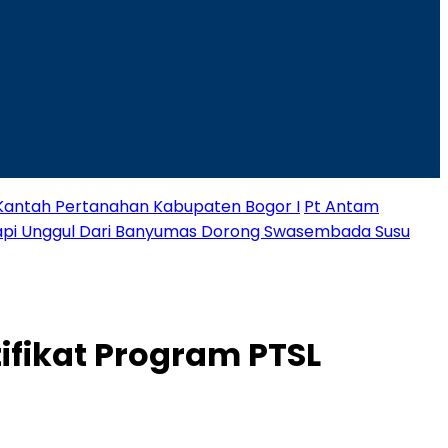
 Kantah Pertanahan Kabupaten Bogor I
Pt Antam
Sapi Unggul Dari Banyumas Dorong Swasembada Susu
ifikat Program PTSL