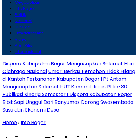
Megapolitan
Info Bogor
Politik
Nasional
Lifestyle
Entertainment
Video
Pers Rilis
Internasional
Dispora Kabupaten Bogor Mengucapkan Selamat Hari
Olahraga Nasional
Umar: Berkas Pemohon Tidak Hilang
di Kantah Pertanahan Kabupaten Bogor I
Pt Antam
Mengucapkan Selamat HUT Kemerdekaan RI ke-80
Publikasi Kinerja Semester I Dispora Kabupaten Bogor
Bibit Sapi Unggul Dari Banyumas Dorong Swasembada
Susu dan Ekonomi Desa
Home
Info Bogor
/