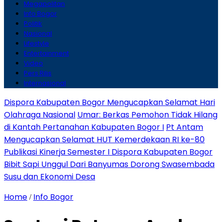
Megapolitan
Info Bogor
Politik
Nasional
Lifestyle
Entertainment
Video
Pers Rilis
Internasional
Dispora Kabupaten Bogor Mengucapkan Selamat Hari
Olahraga Nasional
Umar: Berkas Pemohon Tidak Hilang
di Kantah Pertanahan Kabupaten Bogor I
Pt Antam
Mengucapkan Selamat HUT Kemerdekaan RI ke-80
Publikasi Kinerja Semester I Dispora Kabupaten Bogor
Bibit Sapi Unggul Dari Banyumas Dorong Swasembada
Susu dan Ekonomi Desa
Home
Info Bogor
/