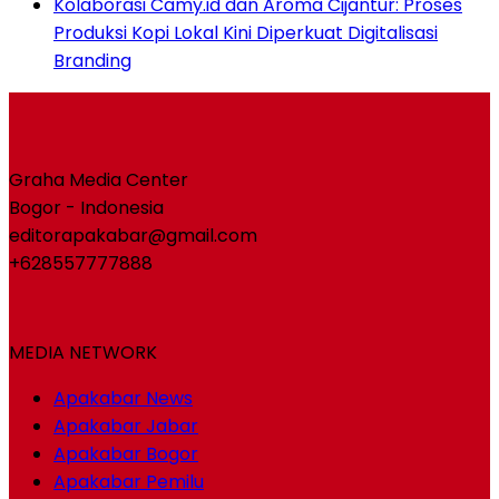
Kolaborasi Camy.id dan Aroma Cijantur: Proses
Produksi Kopi Lokal Kini Diperkuat Digitalisasi
Branding
Graha Media Center
Bogor - Indonesia
editorapakabar@gmail.com
+628557777888
MEDIA NETWORK
Apakabar News
Apakabar Jabar
Apakabar Bogor
Apakabar Pemilu