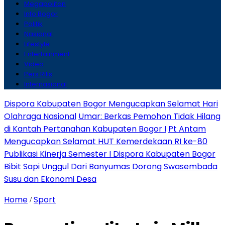
Megapolitan
Info Bogor
Politik
Nasional
Lifestyle
Entertainment
Video
Pers Rilis
Internasional
Dispora Kabupaten Bogor Mengucapkan Selamat Hari
Olahraga Nasional
Umar: Berkas Pemohon Tidak Hilang
di Kantah Pertanahan Kabupaten Bogor I
Pt Antam
Mengucapkan Selamat HUT Kemerdekaan RI ke-80
Publikasi Kinerja Semester I Dispora Kabupaten Bogor
Bibit Sapi Unggul Dari Banyumas Dorong Swasembada
Susu dan Ekonomi Desa
Home
Sport
/