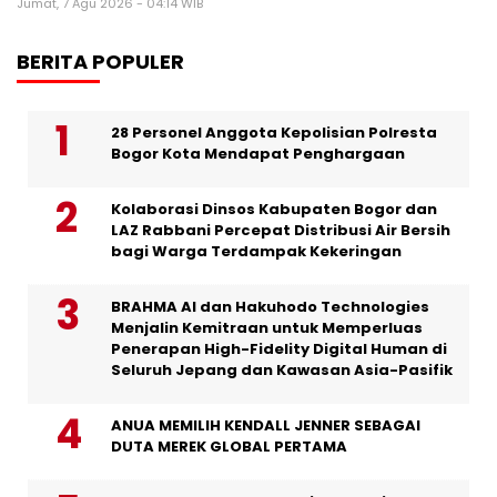
Jumat, 7 Agu 2026 - 04:14 WIB
BERITA POPULER
28 Personel Anggota Kepolisian Polresta
Bogor Kota Mendapat Penghargaan
Kolaborasi Dinsos Kabupaten Bogor dan
LAZ Rabbani Percepat Distribusi Air Bersih
bagi Warga Terdampak Kekeringan
BRAHMA AI dan Hakuhodo Technologies
Menjalin Kemitraan untuk Memperluas
Penerapan High-Fidelity Digital Human di
Seluruh Jepang dan Kawasan Asia-Pasifik
ANUA MEMILIH KENDALL JENNER SEBAGAI
DUTA MEREK GLOBAL PERTAMA