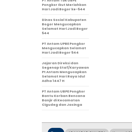
PT Antam Tbk UBPE
Pongkor Ikut Meriahkan
Hari Jadi Bogor ke-544
Dinas Sosial Kabupaten
Bogor Mengucapkan
Selamat Hari Jadi Bogor
544
PT Antam UPBE Pongkor
Mengucapkan Selamat
Hari Jadi Bogor 544
Jajaran Direksi dan
Segenap Staf/Karyawan
Pt Antam Mengucapkan
Selamat Hari Raya Idul
Adha 1447 H
PT Antam UBPE Pongkor
Bantu Korban Bencana
Banjir di Kecamatan
Cigudeg dan Jasinga