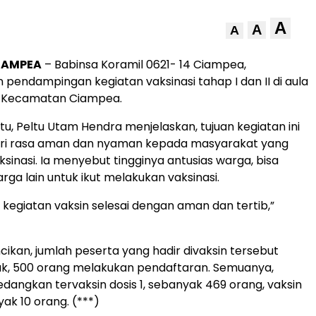
A
A
A
IAMPEA
– Babinsa Koramil 0621- 14 Ciampea,
pendampingan kegiatan vaksinasi tahap I dan II di aula
, Kecamatan Ciampea.
tu, Peltu Utam Hendra menjelaskan, tujuan kegiatan ini
i rasa aman dan nyaman kepada masyarakat yang
sinasi. Ia menyebut tingginya antusias warga, bisa
rga lain untuk ikut melakukan vaksinasi.
h kegiatan vaksin selesai dengan aman dan tertib,”
cikan, jumlah peserta yang hadir divaksin tersebut
ak, 500 orang melakukan pendaftaran. Semuanya,
Sedangkan tervaksin dosis 1, sebanyak 469 orang, vaksin
yak 10 orang. (***)