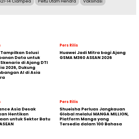
621-14 Ciampea
Peltu Utam Hendra
Vaksinasi
s
Pers Rilis
 Tampilkan Solusi
Huawei Jadi Mitra bagi Ajang
panan Data untuk
GSMA M360 ASEAN 2026
 Skenario di Ajang DTI
ia 2026, Dukung
angan AI di Asia
ra
s
Pers Rilis
nance Asia Desak
Shueisha Perluas Jangkauan
kan Hentikan
Global melalui MANGA MILLION,
an untuk Sektor Batu
Platform Manga yang
 ASEAN
Tersedia dalam 100 Bahasa