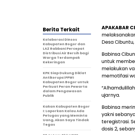
APAKABAR C
Berita Terkait
melaksanakan 
Kolaborasi Dinsos
Desa Cibuntu
Kabupaten Bogor dan
LAZ Rabbani Percepat
Distribusi Air Bersih bagi
Babinsa Cibun
Warga Terdampak
untuk member
Kekeringan
melakukan vak
KPK Siap Dukung Diklat
memotifasi wa
Antikorupsi PPWI
Kabupaten Bogor untuk
Perkuat Peran Pewarta
“Alhamdulilla
dalam Pengawasan
ujarnya.
Publik
Babinsa merin
Kakan Kabupaten Bogor
I: Laporkan Kalau Ada
yakni sebany
Petugas yang Meminta
Uang, Akan Saya Tindak
teregistrasi. 
Tegas
dosis 2, seban