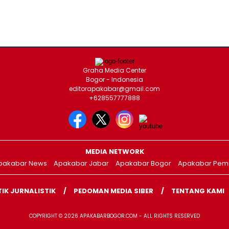
Graha Media Center
Bogor - Indonesia
editorapakabar@gmail.com
+628557777888
MEDIA NETWORK
pakabar News
Apakabar Jabar
Apakabar Bogor
Apakabar Pemi
TIK JURNALISTIK
PEDOMAN MEDIA SIBER
TENTANG KAMI
COPYRIGHT © 2026 APAKABARBOGOR.COM - ALL RIGHTS RESERVED