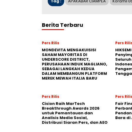
Tag :
APAKABAR CIAMPEA
Koramil 0
Berita Terbaru
Pers Rilis
Pers Rili
MONDEVITA MENGAKUISISI
HIKSEMI
SAHAM MAYORITAS DI
Penyim
UNDERSCORE DISTRICT,
Seluruh
PERUSAHAAN INDUK MAGLIANO,
Indones
SEBAGAI LANGKAH KEDUA
Pengemb
DALAM MEMBANGUN PLATFORM
Tengga
MEREK MEWAH ITALIA BARU
Pers Rilis
Pers Rili
Cision Raih MarTech
Fair Fi
Breakthrough Awards 2026
Perban
untuk Pemantauan dan
Pendana
Analisis Media Sosial,
Bara di
Distribusi Siaran Pers, dan AEO