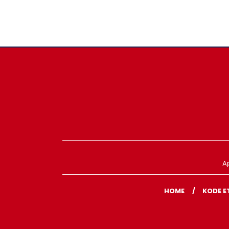
A
HOME
KODE E