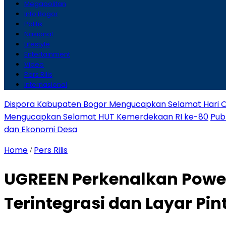
Megapolitan
Info Bogor
Politik
Nasional
Lifestyle
Entertainment
Video
Pers Rilis
Internasional
Dispora Kabupaten Bogor Mengucapkan Selamat Hari O
Mengucapkan Selamat HUT Kemerdekaan RI ke-80
Pub
dan Ekonomi Desa
Home
Pers Rilis
/
UGREEN Perkenalkan Powe
Terintegrasi dan Layar Pin