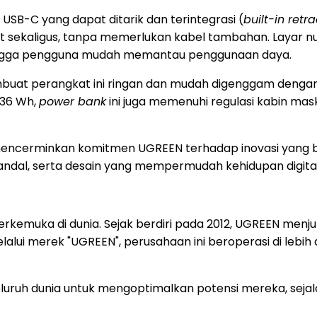
 USB-C yang dapat ditarik dan terintegrasi (
built-in retr
at
sekaligus
, tanpa memerlukan kabel tambahan. Layar nu
ehingga pengguna mudah memantau penggunaan daya.
mbuat perangkat ini ringan dan mudah digenggam dengan 
 36 Wh,
power bank
ini juga memenuhi regulasi kabin m
ro mencerminkan komitmen UGREEN terhadap inovasi ya
dal, serta desain yang mempermudah kehidupan digital 
emuka di dunia. Sejak berdiri pada 2012, UGREEN menjun
lui merek "UGREEN", perusahaan ini beroperasi di lebih da
uh dunia untuk mengoptimalkan potensi mereka, seja