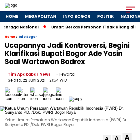
HOME
MEGAPOLITAN
INFO BOGOR
POLITIK
NASION
ahraga Nasional
Umar: Berkas Pemohon Tidak Hilang di Ka
/
Home
Info Bogor
Ucapannya Jadi Kontroversi, Begini
Klarifikasi Bupati Bogor Ade Yasin
Soal Wartawan Bodrex
Tim Apakabar News
- Pewarta
Selasa, 22 Juni 2021
- 21:54 WIB
Ketua Umum Persatuan Wartawan Republik Indonesia (PWRI) Dr.
Suriyanto PD. /Dok. PWRI Bogor Raya
A
A
A