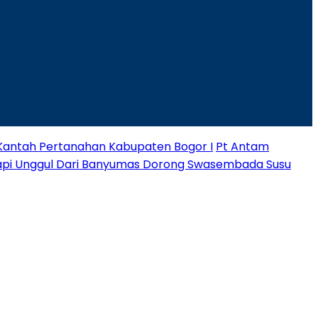
 Kantah Pertanahan Kabupaten Bogor I
Pt Antam
Sapi Unggul Dari Banyumas Dorong Swasembada Susu