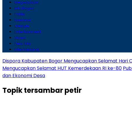
Megapolitan
Info Bogor
Politik
Nasional
Lifestyle
Entertainment
Video
Pers Rilis
Internasional
Dispora Kabupaten Bogor Mengucapkan Selamat Hari O
Mengucapkan Selamat HUT Kemerdekaan RI ke-80
Pub
dan Ekonomi Desa
Topik
tersambar petir