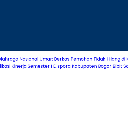
lahraga Nasional
Umar: Berkas Pemohon Tidak Hilang di
likasi Kinerja Semester I Dispora Kabupaten Bogor
Bibit 