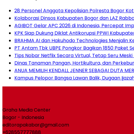
28 Personel Anggota Kepolisian Polresta Bogor 
Kolaborasi Dinsos Kabupaten Bogor dan LAZ Rabban
AGIBOT Gelar APC 2026 di Indonesia, Percepat Imple
KPK Siap Dukung Diklat Antikorupsi PPWI Kabupat
BRAHMA AI dan Hakuhodo Technologies Menjalin Ke
PT Antam Tbk UBPE Pongkor Bagikan 1850 Paket 
Tips Nobar Netflix Secara Virtual, Tetap Seru Mes
Dinas Tanaman Pangan, Hortikultura, dan Perkebu
ANUA MEMILIH KENDALL JENNER SEBAGAI DUTA ME
Kampus Pelopor Bangsa Lawan Balik, Dugaan Ijaza
Graha Media Center
Bogor - Indonesia
editorapakabar@gmail.com
+628557777888