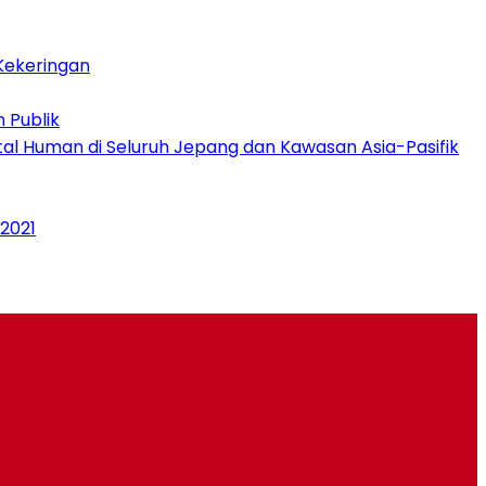
Kekeringan
 Publik
al Human di Seluruh Jepang dan Kawasan Asia-Pasifik
2021