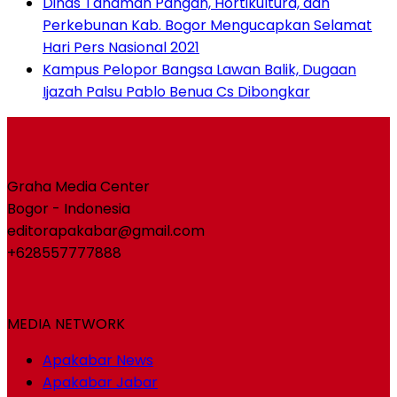
Dinas Tanaman Pangan, Hortikultura, dan
Perkebunan Kab. Bogor Mengucapkan Selamat
Hari Pers Nasional 2021
Kampus Pelopor Bangsa Lawan Balik, Dugaan
Ijazah Palsu Pablo Benua Cs Dibongkar
Graha Media Center
Bogor - Indonesia
editorapakabar@gmail.com
+628557777888
MEDIA NETWORK
Apakabar News
Apakabar Jabar