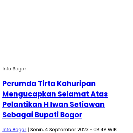
Info Bogor
Perumda Tirta Kahuripan
Mengucapkan Selamat Atas
Pelantikan H Iwan Setiawan
Sebagai Bupati Bogor
Info Bogor
| Senin, 4 September 2023 - 08:48 WIB