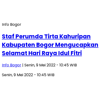
Info Bogor
Staf Perumda Tirta Kahuripan
Kabupaten Bogor Mengucapkan
Selamat Hari Raya Idul Fitri
Info Bogor
| Senin, 9 Mei 2022 - 10:45 WIB
Senin, 9 Mei 2022 - 10:45 WIB