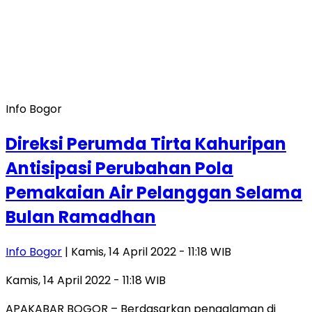
Info Bogor
Direksi Perumda Tirta Kahuripan
Antisipasi Perubahan Pola
Pemakaian Air Pelanggan Selama
Bulan Ramadhan
Info Bogor
| Kamis, 14 April 2022 - 11:18 WIB
Kamis, 14 April 2022 - 11:18 WIB
APAKABAR BOGOR – Berdasarkan pengalaman di