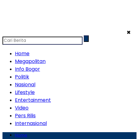
✖
Home
Megapolitan
Info Bogor
Politik
Nasional
Lifestyle
Entertainment
Video
Pers Rilis
Internasional
Home