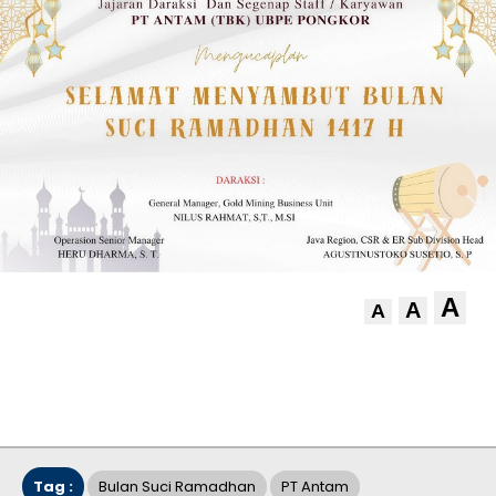
A
A
A
Tag :
Bulan Suci Ramadhan
PT Antam