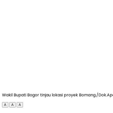
Wakil Bupati Bogor tinjau lokasi proyek Bomang./Dok.
A
A
A