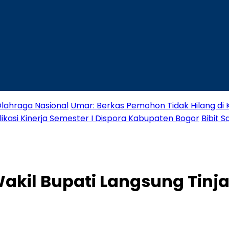
lahraga Nasional
Umar: Berkas Pemohon Tidak Hilang di
likasi Kinerja Semester I Dispora Kabupaten Bogor
Bibit 
akil Bupati Langsung Tinja