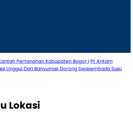
 Kantah Pertanahan Kabupaten Bogor I
Pt Antam
Sapi Unggul Dari Banyumas Dorong Swasembada Susu
u Lokasi