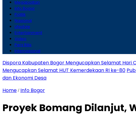
Megapolitan
Info Bogor
Politik
Nasional
Lifestyle
Entertainment
Video
Pers Rilis
Internasional
Dispora Kabupaten Bogor Mengucapkan Selamat Hari O
Mengucapkan Selamat HUT Kemerdekaan RI ke-80
Pub
dan Ekonomi Desa
Home
Info Bogor
/
Proyek Bomang Dilanjut, W