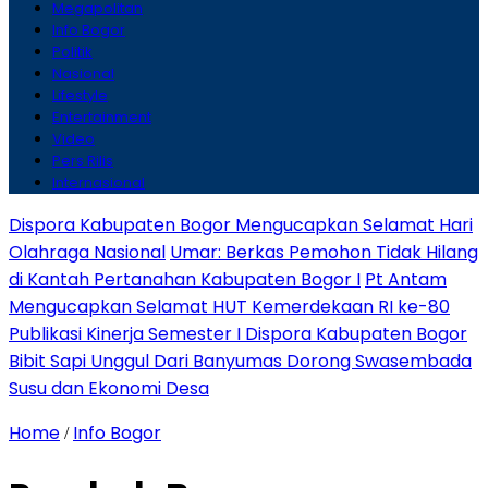
Megapolitan
Info Bogor
Politik
Nasional
Lifestyle
Entertainment
Video
Pers Rilis
Internasional
Dispora Kabupaten Bogor Mengucapkan Selamat Hari
Olahraga Nasional
Umar: Berkas Pemohon Tidak Hilang
di Kantah Pertanahan Kabupaten Bogor I
Pt Antam
Mengucapkan Selamat HUT Kemerdekaan RI ke-80
Publikasi Kinerja Semester I Dispora Kabupaten Bogor
Bibit Sapi Unggul Dari Banyumas Dorong Swasembada
Susu dan Ekonomi Desa
Home
Info Bogor
/