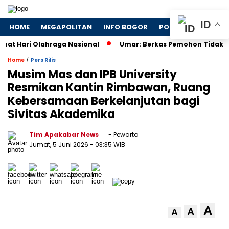
ID
HOME
MEGAPOLITAN
INFO BOGOR
POLITIK
NASION
 Hari Olahraga Nasional
Umar: Berkas Pemohon Tidak Hila
/
Home
Pers Rilis
Musim Mas dan IPB University
Resmikan Kantin Rimbawan, Ruang
Kebersamaan Berkelanjutan bagi
Sivitas Akademika
Tim Apakabar News
- Pewarta
Jumat, 5 Juni 2026
- 03:35 WIB
A
A
A