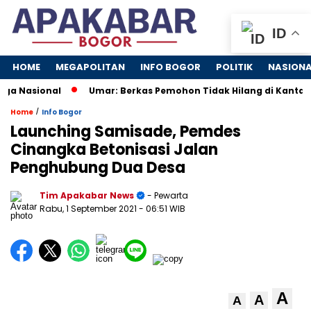
ID
HOME
MEGAPOLITAN
INFO BOGOR
POLITIK
NASION
a Nasional
Umar: Berkas Pemohon Tidak Hilang di Kantah 
/
Home
Info Bogor
Launching Samisade, Pemdes
Cinangka Betonisasi Jalan
Penghubung Dua Desa
Tim Apakabar News
- Pewarta
Rabu, 1 September 2021
- 06:51 WIB
A
A
A