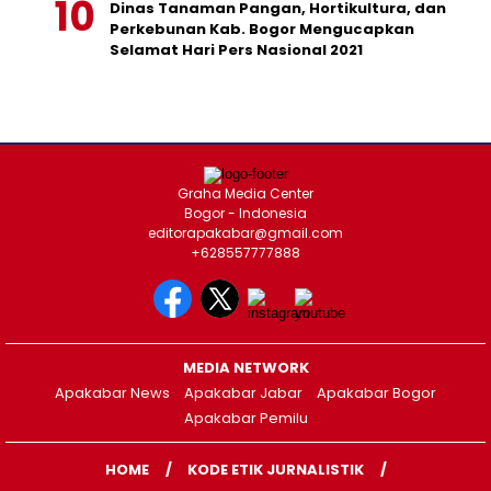
Dinas Tanaman Pangan, Hortikultura, dan
Perkebunan Kab. Bogor Mengucapkan
Selamat Hari Pers Nasional 2021
Graha Media Center
Bogor - Indonesia
editorapakabar@gmail.com
+628557777888
MEDIA NETWORK
Apakabar News
Apakabar Jabar
Apakabar Bogor
Apakabar Pemilu
HOME
KODE ETIK JURNALISTIK