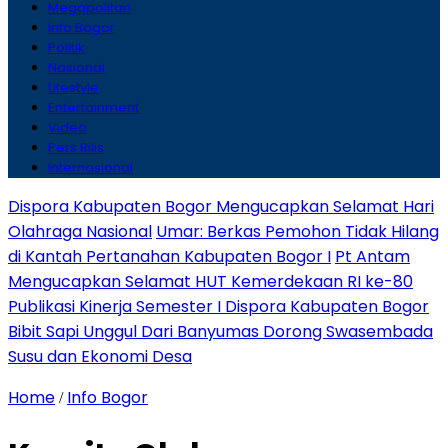
Megapolitan
Info Bogor
Politik
Nasional
Lifestyle
Entertainment
Video
Pers Rilis
Internasional
Dispora Kabupaten Bogor Mengucapkan Selamat Hari
Olahraga Nasional
Umar: Berkas Pemohon Tidak Hilang
di Kantah Pertanahan Kabupaten Bogor I
Pt Antam
Mengucapkan Selamat HUT Kemerdekaan RI ke-80
Publikasi Kinerja Semester I Dispora Kabupaten Bogor
Bibit Sapi Unggul Dari Banyumas Dorong Swasembada
Susu dan Ekonomi Desa
Home
Info Bogor
/