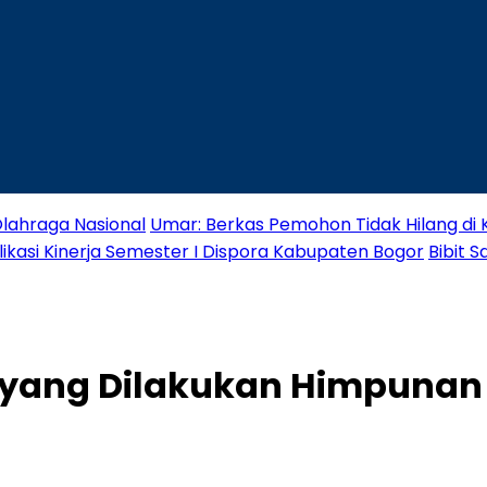
lahraga Nasional
Umar: Berkas Pemohon Tidak Hilang di
likasi Kinerja Semester I Dispora Kabupaten Bogor
Bibit 
Ini yang Dilakukan Himpuna