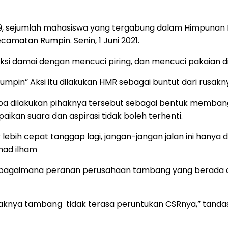
539, sejumlah mahasiswa yang tergabung dalam Himpunan
ecamatan Rumpin. Senin, 1 Juni 2021.
ksi damai dengan mencuci piring, dan mencuci pakaian di 
pin” Aksi itu dilakukan HMR sebagai buntut dari rusaknya 
ba dilakukan pihaknya tersebut sebagai bentuk memban
an suara dan aspirasi tidak boleh terhenti.
R lebih cepat tanggap lagi, jangan-jangan jalan ini han
mad ilham
 bagaimana peranan perusahaan tambang yang berada di
aknya tambang tidak terasa peruntukan CSRnya,” tanda