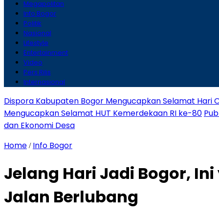
Megapolitan
Info Bogor
Politik
Nasional
Lifestyle
Entertainment
Video
Pers Rilis
Internasional
Dispora Kabupaten Bogor Mengucapkan Selamat Hari O
Mengucapkan Selamat HUT Kemerdekaan RI ke-80
Pub
dan Ekonomi Desa
Home
Info Bogor
/
Jelang Hari Jadi Bogor, 
Jalan Berlubang