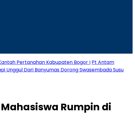
 Kantah Pertanahan Kabupaten Bogor I
Pt Antam
Sapi Unggul Dari Banyumas Dorong Swasembada Susu
n Mahasiswa Rumpin di