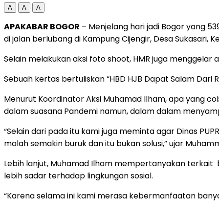
A
A
A
APAKABAR BOGOR
– Menjelang hari jadi Bogor yang 
di jalan berlubang di Kampung Cijengir, Desa Sukasari, K
Selain melakukan aksi foto shoot, HMR juga menggelar a
Sebuah kertas bertuliskan “HBD HJB Dapat Salam Dari Rum
Menurut Koordinator Aksi Muhamad Ilham, apa yang co
dalam suasana Pandemi namun, dalam dalam menyampaik
“Selain dari pada itu kami juga meminta agar Dinas PUP
malah semakin buruk dan itu bukan solusi,” ujar Muham
Lebih lanjut, Muhamad Ilham mempertanyakan terkait
lebih sadar terhadap lingkungan sosial.
“Karena selama ini kami merasa kebermanfaatan bany