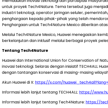
memadukan inovasi teknologi dan partisipasi masyarakat.
untuk proyek Tech4Nature. Tema tersebut juga menja
industri teknologi, operator jaringan seluler, pemerin
penghargaan kepada pihak-pihak yang telah mendorong 
Penghargaan untuk Tech4Nature Mexico diberikan atas
Melalui Tech4Nature Mexico, Huawei menegaskan kemb
berkelanjutan dan inklusif melalui berbagai proyek p
Tentang Tech4Nature
Huawei dan International Union for Conservation of N
inovasi teknologi. Selaras dengan inisiatif TECH4ALL Hu
dengan tantangan konservasi di masing-masing wilayah
Akun Huawei di X:
https://x.com/huawei_tech4all?lang
Informasi lebih lanjut tentang TECH4ALL:
https://www.h
Informasi lebih lanjut tentang Tech4Nature:
https://tec