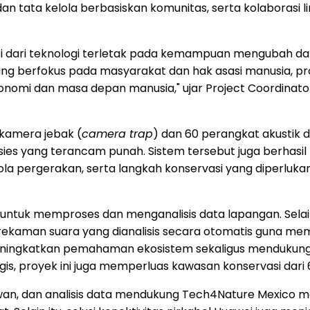
 dan tata kelola berbasiskan komunitas, serta kolaborasi
dari teknologi terletak pada kemampuan mengubah data me
 yang berfokus pada masyarakat dan hak asasi manusia, p
omi dan masa depan manusia," ujar Project Coordinator 
 kamera jebak (
camera trap
) dan 60 perangkat akustik d
sies yang terancam punah. Sistem tersebut juga berhasil m
 pergerakan, serta langkah konservasi yang diperlukan 
ntuk memproses dan menganalisis data lapangan. Selain 
rekaman suara yang dianalisis secara otomatis guna me
 meningkatkan pemahaman ekosistem sekaligus mendukung 
ogis, proyek ini juga memperluas kawasan konservasi dari
awan, dan analisis data mendukung Tech4Nature Mexico 