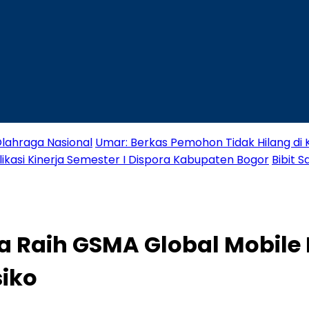
lahraga Nasional
Umar: Berkas Pemohon Tidak Hilang di
likasi Kinerja Semester I Dispora Kabupaten Bogor
Bibit 
a Raih GSMA Global Mobile
siko