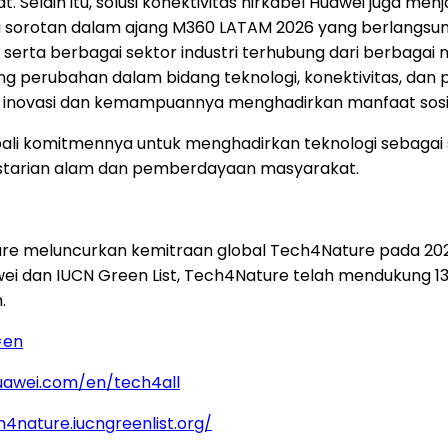
 Selain itu, solusi konektivitas nirkabel Huawei juga me
di sorotan dalam ajang M360 LATAM 2026 yang berlang
tah, serta berbagai sektor industri terhubung dari berb
perubahan dalam bidang teknologi, konektivitas, dan p
 inovasi dan kemampuannya menghadirkan manfaat sosia
ali komitmennya untuk menghadirkan teknologi sebaga
elestarian alam dan pemberdayaan masyarakat.
ature meluncurkan kemitraan global Tech4Nature pada 2
awei dan IUCN Green List, Tech4Nature telah mendukung 13 
.
=en
uawei.com/en/tech4all
h4nature.iucngreenlist.org/