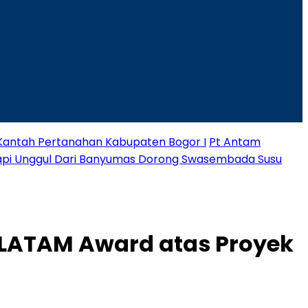
 Kantah Pertanahan Kabupaten Bogor I
Pt Antam
Sapi Unggul Dari Banyumas Dorong Swasembada Susu
 LATAM Award atas Proyek