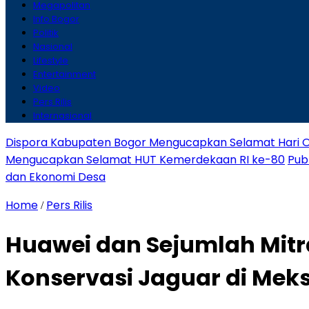
Megapolitan
Info Bogor
Politik
Nasional
Lifestyle
Entertainment
Video
Pers Rilis
Internasional
Dispora Kabupaten Bogor Mengucapkan Selamat Hari O
Mengucapkan Selamat HUT Kemerdekaan RI ke-80
Pub
dan Ekonomi Desa
Home
Pers Rilis
/
Huawei dan Sejumlah Mitr
Konservasi Jaguar di Mek