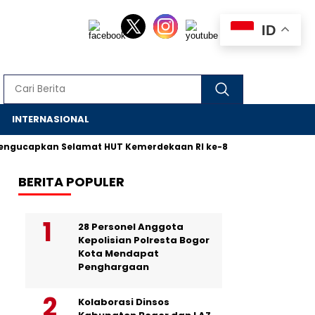
ID
S
INTERNASIONAL
gucapkan Selamat HUT Kemerdekaan RI ke-80
Publikasi Kin
BERITA POPULER
28 Personel Anggota
Kepolisian Polresta Bogor
Kota Mendapat
Penghargaan
Kolaborasi Dinsos