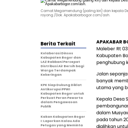
Camat Megamendung (paling kiri) dan kepala De
royong./Dok. Apakabarbogor.com/ash.
APAKABAR B
Berita Terkait
Maleber Rt 0
Kolaborasi Dinsos
Kabupaten Bog
Kabupaten Bogor dan
penghubung ke
LAZ Rabbani Percepat
Distribusi Air Bersih bagi
Warga Terdampak
Jalan sepanja
Kekeringan
banyak membe
KPK Siap Dukung Diklat
utama yang bis
Antikorupsi PPWI
Kabupaten Bogor untuk
Perkuat Peran Pewarta
Kepala Desa 
dalam Pengawasan
pembangunan 
Publik
dalam Musya
Kakan Kabupaten Bogor
pada tahun 20
I: Laporkan Kalau Ada
Petugas yang Meminta
dialihkan unt