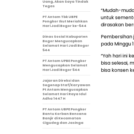
Uang, Akan Saya Tindak
Tegas
“Mudah-mudaha
untuk sementa
PT Antam Tbk UBPE
Pongkor Ikut Meriahkan
dirasakan bers
Hari Jadi Bogor ke-544
Pembersihan j
Dinas Sosial Kabupaten
Bogor Mengucapkan
pada Minggu 1
Selamat Hari Jadi Bogor
544
“Yah hari ini
PT Antam UPBE Pongkor
bisa selesai,
Mengucapkan Selamat
bisa konsen k
Hari Jadi Bogor 544
Jajaran Direksi dan
Segenap Staf/Karyawan
Pt Antam Mengucapkan
Selamat Hari Raya Idul
Adha 1447 H
PT Antam UBPE Pongkor
Bantu Korban Bencana
Banjir di Kecamatan
Cigudeg dan Jasinga