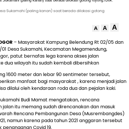
sa Sukamahi (paling kanan) saat berada dilokasi gotong
A
A
A
OGOR
– Masyarakat Kampung Belendung Rt 02/05 dan
3/01 Desa Sukamahi, Kecamatan Megamendung,
or, patut bernafas lega karena akses jalan
 dua wilayah itu sudah kembali dibersihkan
ng 1600 meter dan lebar 90 sentimeter tersebut,
rikan manfaat bagi masyarakat , karena menjadi jalan
a dilalui oleh kendaraan roda dua dan pejalan kaki.
Sukamahi Budi Mamat mengatakan, rencana
jalan itu memang sudah direncanakan dan masuk
warah Rencana Pembangunan Desa (Musrembangdes)
21, namun karena pada tahun 2021 anggaran tersebut
uk penanganan Covid 19.