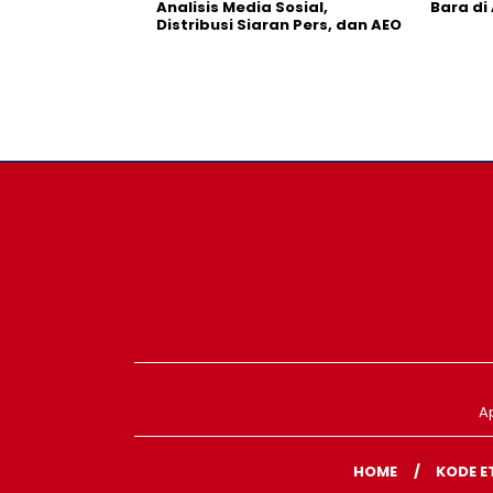
Analisis Media Sosial,
Bara di
Distribusi Siaran Pers, dan AEO
A
HOME
KODE E