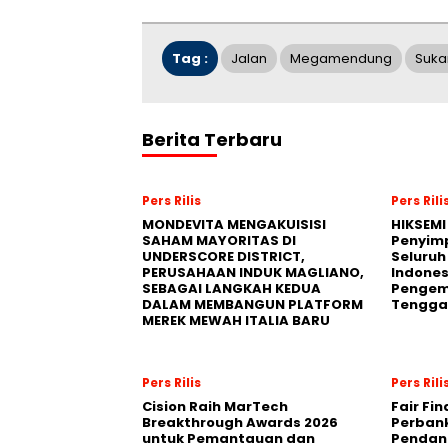
Tag :
Jalan
Megamendung
Suka
Berita Terbaru
Pers Rilis
Pers Rili
MONDEVITA MENGAKUISISI
HIKSEMI
SAHAM MAYORITAS DI
Penyim
UNDERSCORE DISTRICT,
Seluruh
PERUSAHAAN INDUK MAGLIANO,
Indones
SEBAGAI LANGKAH KEDUA
Pengemb
DALAM MEMBANGUN PLATFORM
Tengga
MEREK MEWAH ITALIA BARU
Pers Rilis
Pers Rili
Cision Raih MarTech
Fair Fi
Breakthrough Awards 2026
Perban
untuk Pemantauan dan
Pendana