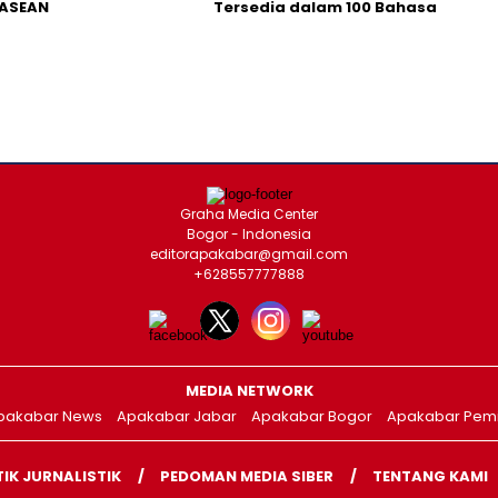
 ASEAN
Tersedia dalam 100 Bahasa
Graha Media Center
Bogor - Indonesia
editorapakabar@gmail.com
+628557777888
MEDIA NETWORK
pakabar News
Apakabar Jabar
Apakabar Bogor
Apakabar Pemi
TIK JURNALISTIK
PEDOMAN MEDIA SIBER
TENTANG KAMI