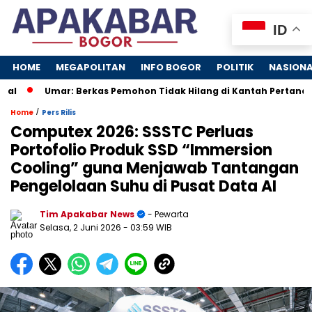
ID
HOME
MEGAPOLITAN
INFO BOGOR
POLITIK
NASION
Umar: Berkas Pemohon Tidak Hilang di Kantah Pertanahan 
/
Home
Pers Rilis
Computex 2026: SSSTC Perluas
Portofolio Produk SSD “Immersion
Cooling” guna Menjawab Tantangan
Pengelolaan Suhu di Pusat Data AI
Tim Apakabar News
- Pewarta
Selasa, 2 Juni 2026
- 03:59 WIB