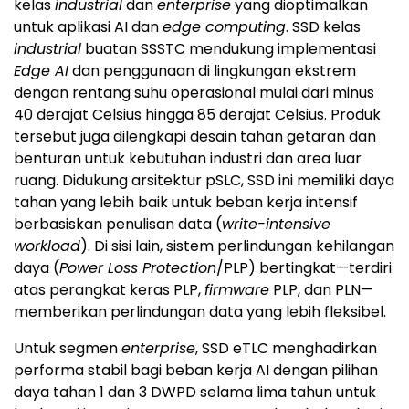
kelas
industrial
dan
enterprise
yang dioptimalkan
untuk aplikasi AI dan
edge computing
. SSD kelas
industrial
buatan SSSTC mendukung implementasi
Edge AI
dan penggunaan di lingkungan ekstrem
dengan rentang suhu operasional mulai dari minus
40 derajat Celsius hingga 85 derajat Celsius. Produk
tersebut juga dilengkapi desain tahan getaran dan
benturan untuk kebutuhan industri dan area luar
ruang. Didukung arsitektur pSLC, SSD ini memiliki daya
tahan yang lebih baik untuk beban kerja intensif
berbasiskan penulisan data (
write-intensive
workload
). Di sisi lain, sistem perlindungan kehilangan
daya (
Power Loss Protection
/PLP) bertingkat—terdiri
atas perangkat keras PLP,
firmware
PLP, dan PLN—
memberikan perlindungan data yang lebih fleksibel.
Untuk segmen
enterprise
, SSD eTLC menghadirkan
performa stabil bagi beban kerja AI dengan pilihan
daya tahan 1 dan 3 DWPD selama lima tahun untuk