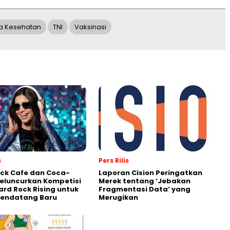
a Kesehatan
TNI
Vaksinasi
s
Pers Rilis
ck Cafe dan Coca-
Laporan Cision Peringatkan
eluncurkan Kompetisi
Merek tentang ‘Jebakan
ard Rock Rising untuk
Fragmentasi Data’ yang
Pendatang Baru
Merugikan