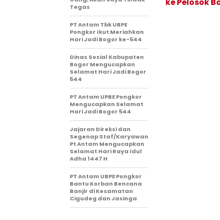
ke Pelosok B
Tegas
PT Antam Tbk UBPE
Pongkor Ikut Meriahkan
Hari Jadi Bogor ke-544
Dinas Sosial Kabupaten
Bogor Mengucapkan
Selamat Hari Jadi Bogor
544
PT Antam UPBE Pongkor
Mengucapkan Selamat
Hari Jadi Bogor 544
Jajaran Direksi dan
Segenap Staf/Karyawan
Pt Antam Mengucapkan
Selamat Hari Raya Idul
Adha 1447 H
PT Antam UBPE Pongkor
Bantu Korban Bencana
Banjir di Kecamatan
Cigudeg dan Jasinga