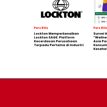
Pers Rilis
Pers Rili
Lockton Memperkenalkan
Survei 
Lockton SAGE: Platform
“Wellne
Kecerdasan Perusahaan
Asia Pa
Terpadu Pertama di Industri
Konsum
Kesehat