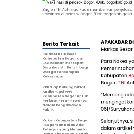
Brigjen TNI Achmad Fauzi memberikan penjelasan
vaksinasi di pelosok Bogor. /Dok. bogorkab.go.id
APAKABAR B
Berita Terkait
Markas Besar
Kolaborasi Dinsos
Kabupaten Bogor dan
Para Nakes y
LAZ Rabbani Percepat
Distribusi Air Bersih bagi
Pemerintahan
Warga Terdampak
Kabupaten
Bo
Kekeringan
Brigjen
TNI
Ach
KPK Siap Dukung Diklat
Antikorupsi PPWI
“Memang ada 
Kabupaten Bogor untuk
Perkuat Peran Pewarta
mengingatka
dalam Pengawasan
061/Suryakan
Publik
Selanjutnya, s
Kakan Kabupaten Bogor
I: Laporkan Kalau Ada
dalam artikel
Petugas yang Meminta
Uang, Akan Saya Tindak