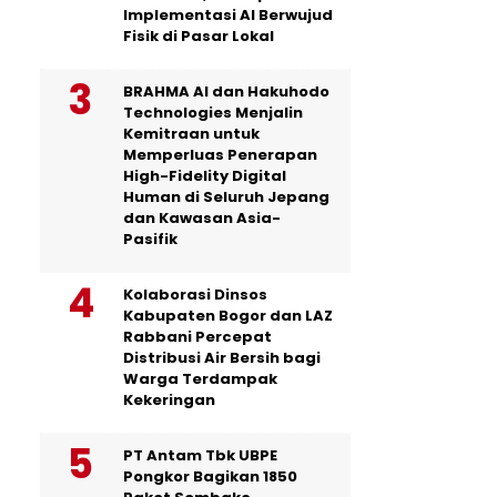
Implementasi AI Berwujud
Fisik di Pasar Lokal
BRAHMA AI dan Hakuhodo
Technologies Menjalin
Kemitraan untuk
Memperluas Penerapan
High-Fidelity Digital
Human di Seluruh Jepang
dan Kawasan Asia-
Pasifik
Kolaborasi Dinsos
Kabupaten Bogor dan LAZ
Rabbani Percepat
Distribusi Air Bersih bagi
Warga Terdampak
Kekeringan
PT Antam Tbk UBPE
Pongkor Bagikan 1850