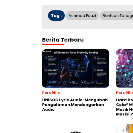
Tag :
Achmad Fauzi
Bantuan Tenag
Berita Terbaru
Pers Rilis
Pers Rili
UNISOC Lyric Audio: Mengubah
Hard Ro
Pengalaman Mendengarkan
Cola® M
Audio
Musik H
Musisi 