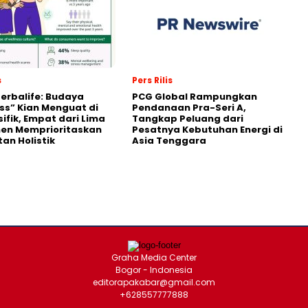
s
Pers Rilis
Herbalife: Budaya
PCG Global Rampungkan
ss” Kian Menguat di
Pendanaan Pra-Seri A,
sifik, Empat dari Lima
Tangkap Peluang dari
en Memprioritaskan
Pesatnya Kebutuhan Energi di
an Holistik
Asia Tenggara
Graha Media Center
Bogor - Indonesia
editorapakabar@gmail.com
+628557777888