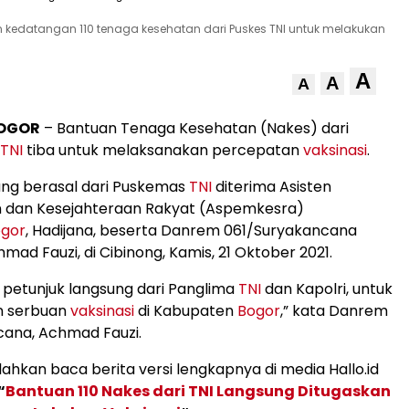
 kedatangan 110 tenaga kesehatan dari Puskes TNI untuk melakukan
A
A
A
OGOR
– Bantuan Tenaga Kesehatan (Nakes) dari
TNI
tiba untuk melaksanakan percepatan
vaksinasi
.
ang berasal dari Puskemas
TNI
diterima Asisten
 dan Kesejahteraan Rakyat (Aspemkesra)
gor
, Hadijana, beserta Danrem 061/Suryakancana
mad Fauzi, di Cibinong, Kamis, 21 Oktober 2021.
petunjuk langsung dari Panglima
TNI
dan Kapolri, untuk
n serbuan
vaksinasi
di Kabupaten
Bogor
,” kata Danrem
cana, Achmad Fauzi.
ilahkan baca berita versi lengkapnya di media Hallo.id
“
Bantuan 110 Nakes dari TNI Langsung Ditugaskan