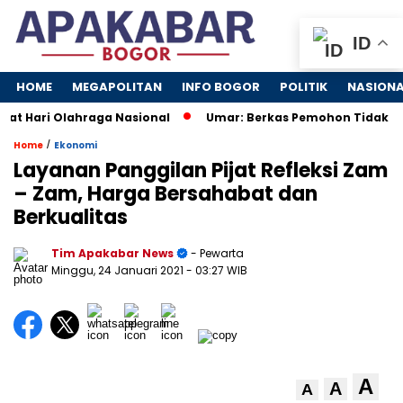
ID
HOME
MEGAPOLITAN
INFO BOGOR
POLITIK
NASION
 Hari Olahraga Nasional
Umar: Berkas Pemohon Tidak Hila
/
Home
Ekonomi
Layanan Panggilan Pijat Refleksi Zam
– Zam, Harga Bersahabat dan
Berkualitas
Tim Apakabar News
- Pewarta
Minggu, 24 Januari 2021
- 03:27 WIB
A
A
A