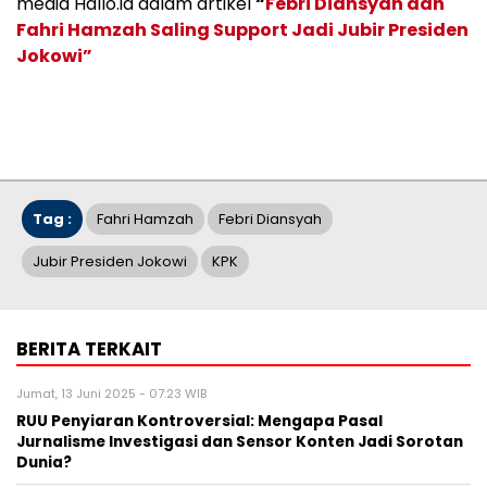
media Hallo.id dalam artikel
“
Febri Diansyah dan
Fahri Hamzah Saling Support Jadi Jubir Presiden
Jokowi”
Tag :
Fahri Hamzah
Febri Diansyah
Jubir Presiden Jokowi
KPK
BERITA TERKAIT
Jumat, 13 Juni 2025 - 07:23 WIB
RUU Penyiaran Kontroversial: Mengapa Pasal
Jurnalisme Investigasi dan Sensor Konten Jadi Sorotan
Dunia?