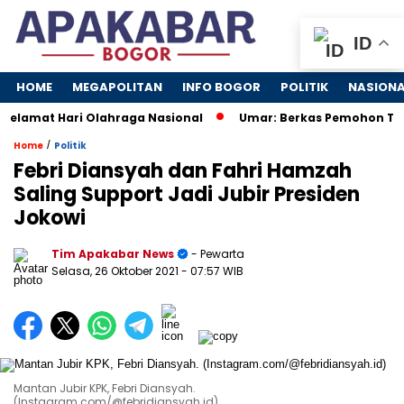
ID
HOME
MEGAPOLITAN
INFO BOGOR
POLITIK
NASION
lamat Hari Olahraga Nasional
Umar: Berkas Pemohon Tidak
/
Home
Politik
Febri Diansyah dan Fahri Hamzah
Saling Support Jadi Jubir Presiden
Jokowi
Tim Apakabar News
- Pewarta
Selasa, 26 Oktober 2021
- 07:57 WIB
Mantan Jubir KPK, Febri Diansyah.
(Instagram.com/@febridiansyah.id)