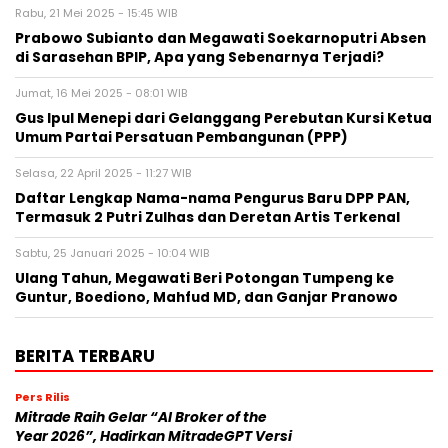
Rabu, 21 Mei 2025 - 15:45 WIB
Prabowo Subianto dan Megawati Soekarnoputri Absen
di Sarasehan BPIP, Apa yang Sebenarnya Terjadi?
Jumat, 16 Mei 2025 - 08:01 WIB
Gus Ipul Menepi dari Gelanggang Perebutan Kursi Ketua
Umum Partai Persatuan Pembangunan (PPP)
Selasa, 22 April 2025 - 11:27 WIB
Daftar Lengkap Nama-nama Pengurus Baru DPP PAN,
Termasuk 2 Putri Zulhas dan Deretan Artis Terkenal
Sabtu, 25 Januari 2025 - 10:04 WIB
Ulang Tahun, Megawati Beri Potongan Tumpeng ke
Guntur, Boediono, Mahfud MD, dan Ganjar Pranowo
BERITA TERBARU
Pers Rilis
Mitrade Raih Gelar “AI Broker of the
Year 2026”, Hadirkan MitradeGPT Versi