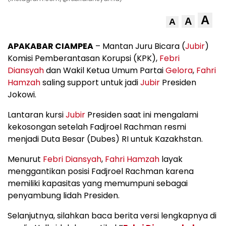
A
A
A
APAKABAR CIAMPEA
– Mantan Juru Bicara (
Jubir
)
Komisi Pemberantasan Korupsi (KPK),
Febri
Diansyah
dan Wakil Ketua Umum Partai
Gelora
,
Fahri
Hamzah
saling support untuk jadi
Jubir
Presiden
Jokowi.
Lantaran kursi
Jubir
Presiden saat ini mengalami
kekosongan setelah Fadjroel Rachman resmi
menjadi Duta Besar (Dubes) RI untuk Kazakhstan.
Menurut
Febri Diansyah
,
Fahri Hamzah
layak
menggantikan posisi Fadjroel Rachman karena
memiliki kapasitas yang memumpuni sebagai
penyambung lidah Presiden.
Selanjutnya, silahkan baca berita versi lengkapnya di