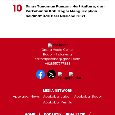
Dinas Tanaman Pangan, Hortikultura, dan
Perkebunan Kab. Bogor Mengucapkan
Selamat Hari Pers Nasional 2021
Graha Media Center
Bogor - Indonesia
editorapakabar@gmail.com
+628557777888
MEDIA NETWORK
Apakabar News
Apakabar Jabar
Apakabar Bogor
Apakabar Pemilu
HOME
KODE ETIK JURNALISTIK